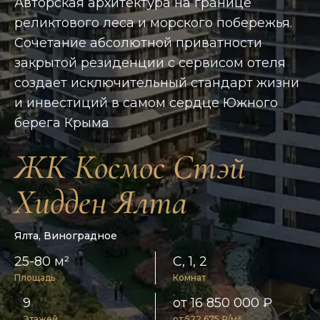
Авторская архитектура на границе
реликтового леса и морского побережья.
Сочетание абсолютной приватности
закрытой резиденции с сервисом отеля
создает исключительный стандарт жизни
и инвестиций в самом сердце Южного
берега Крыма
ЖК Космос Стэй
Хидден Ялта
Ялта, Виноградное
25-80 м²
С, 1, 2
Площадь
Комнат
9
от 16 850 000 ₽
Этажей
от 522 675 ₽/м²