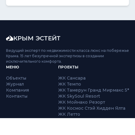
КРЫМ ЭСТЕЙТ
Ведущий эксперт по недвижимости класса люкс на побережье
Крыма. 15 лет безупречной экспертизы в создании
исключительного комфорта.
МЕНЮ
ПРОЕКТЫ
Объекты
ЖК Сансара
Журнал
ЖК Темпо
Компания
ЖК Тамерун Гранд Мирмакс 5*
Контакты
ЖК SkySoul Resort
ЖК Мойнако Резорт
ЖК Космос Стэй Хидден Ялта
ЖК Летто
ЖК Море.Ялта
ЖК Атлантис
ЖК Миндаль