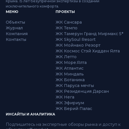
Крыма. 15 лет безупречной экспертизы в создании
исключительного комфорта.
МЕНЮ
ПРОЕКТЫ
Объекты
ЖК Сансара
Журнал
ЖК Темпо
Компания
ЖК Тамерун Гранд Мирмакс 5*
Контакты
ЖК SkySoul Resort
ЖК Мойнако Резорт
ЖК Космос Стэй Хидден Ялта
ЖК Летто
ЖК Море.Ялта
ЖК Атлантис
ЖК Миндаль
ЖК Ботаника
ЖК Паруса мечты
ЖК Резиденция Дарсан
ЖК Нега
ЖК Эфириум
ЖК Берий Палас
ИНСАЙТЫ И АНАЛИТИКА
Подпишитесь на экспертные обзоры рынка и доступ к